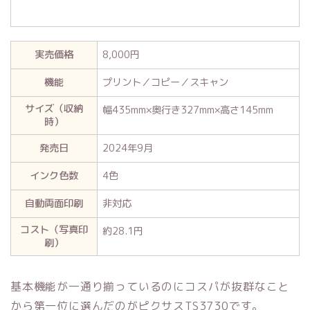
実売価格
8,000円
機能
プリント／コピー／スキャン
サイズ（収納
幅435mm×奥行き327mm×高さ145mm
時）
発売日
2024年9月
インク色数
4色
自動両面印刷
非対応
コスト（写真印
約28.1円
刷）
基本機能が一通り揃っているのにコスパが抜群なこと
から第一位に選んだのがピクサスTS3730です。