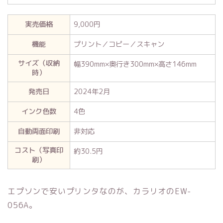
実売価格
9,000円
機能
プリント／コピー／スキャン
サイズ（収納
幅390mm×奥行き300mm×高さ146mm
時）
発売日
2024年2月
インク色数
4色
自動両面印刷
非対応
コスト（写真印
約30.5円
刷）
エプソンで安いプリンタなのが、カラリオのEW-
056A。