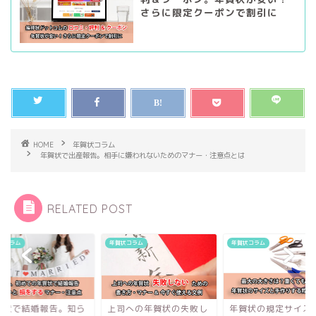
さらに限定クーポンで割引に
HOME
年賀状コラム
年賀状で出産報告。相手に嫌われないためのマナー・注意点とは
RELATED POST
状コラム
年賀状コラム
年賀状コラム
賀状で結婚報告。知ら
上司への年賀状の失敗し
年賀状の規定サイズ