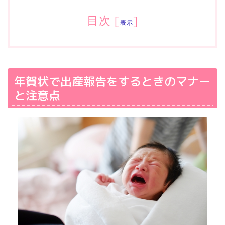
目次
[
]
表示
年賀状で出産報告をするときのマナー
と注意点