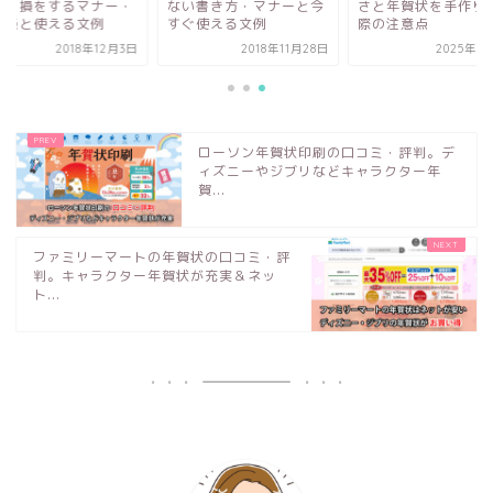
いと損をするマナー・
ない書き方・マナーと今
さと年賀状を手作り
意点と使える文例
すぐ使える文例
際の注意点
2018年12月3日
2018年11月28日
2025年9
ローソン年賀状印刷の口コミ・評判。デ
ィズニーやジブリなどキャラクター年
賀...
ファミリーマートの年賀状の口コミ・評
判。キャラクター年賀状が充実＆ネッ
ト...